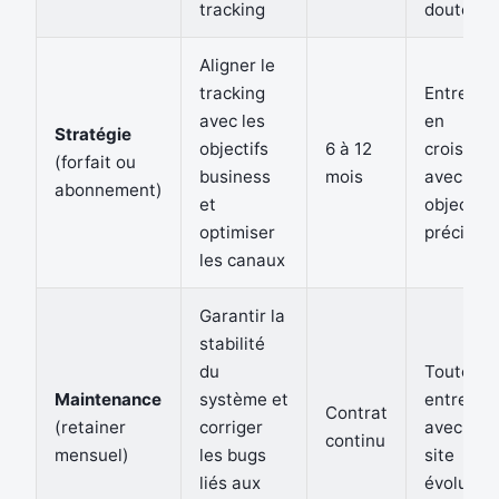
tracking
douteus
Aligner le
tracking
Entrepri
avec les
en
Stratégie
objectifs
6 à 12
croissan
(forfait ou
business
mois
avec
abonnement)
et
objectifs
optimiser
précis
les canaux
Garantir la
stabilité
du
Toutes l
Maintenance
système et
entrepri
Contrat
(retainer
corriger
avec un
continu
mensuel)
les bugs
site
liés aux
évolutif