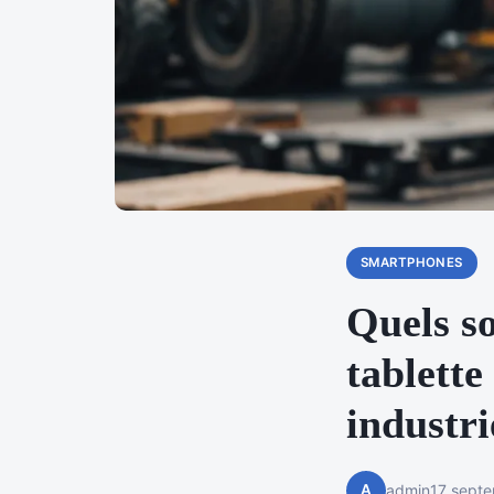
SMARTPHONES
Quels so
tablette
industri
A
admin
17 sept