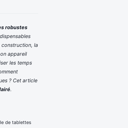
es robustes
ndispensables
construction, la
bon appareil
iser les temps
 comment
es ? Cet article
lairé
.
rle de tablettes