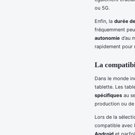
ou 5G.
Enfin, la
durée de 
fréquemment peut
autonomie
d’au m
rapidement pour m
La compatibil
Dans le monde indu
tablette. Les tab
spécifiques
au se
production ou de
Lors de la sélecti
compatible avec l
Android
et parfo