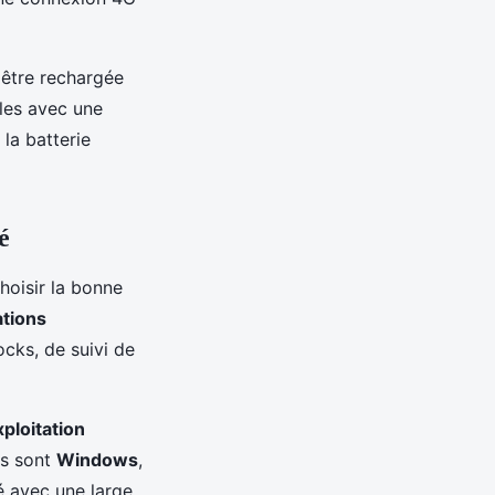
t être rechargée
les avec une
la batterie
é
choisir la bonne
ations
ocks, de suivi de
ploitation
es sont
Windows
,
é avec une large