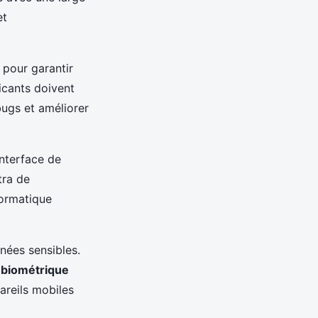
et
 pour garantir
icants doivent
bugs et améliorer
nterface de
tra de
formatique
nnées sensibles.
 biométrique
areils mobiles