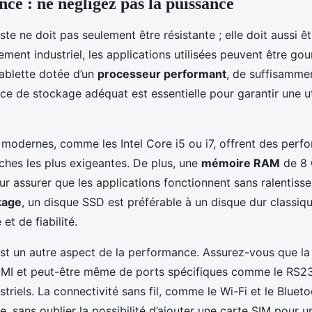
ce : ne négligez pas la puissance
te ne doit pas seulement être résistante ; elle doit aussi êt
ment industriel, les applications utilisées peuvent être g
ablette dotée d’un
processeur performant
, de suffisamme
ce de stockage adéquat est essentielle pour garantir une uti
modernes, comme les Intel Core i5 ou i7, offrent des perf
hes les plus exigeantes. De plus, une
mémoire RAM
de 8 
assurer que les applications fonctionnent sans ralentisse
kage
, un disque SSD est préférable à un disque dur classiq
et de fiabilité.
st un autre aspect de la performance. Assurez-vous que la 
MI et peut-être même de ports spécifiques comme le RS23
riels. La connectivité sans fil, comme le Wi-Fi et le Blueto
e, sans oublier la possibilité d’ajouter une carte SIM pour