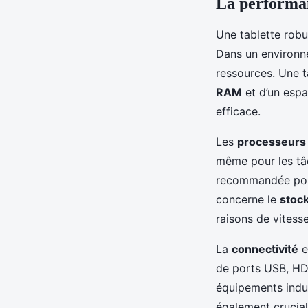
La performan
Une tablette robus
Dans un environne
ressources. Une t
RAM
et d’un espa
efficace.
Les
processeurs
même pour les tâc
recommandée pour 
concerne le
stoc
raisons de vitesse 
La
connectivité
e
de ports USB, HD
équipements indust
également crucial