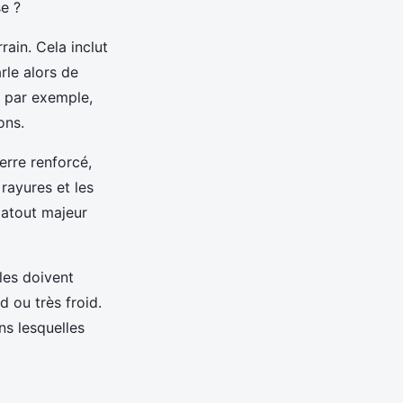
se ?
rain. Cela inclut
rle alors de
, par exemple,
ons.
erre renforcé,
 rayures et les
n atout majeur
lles doivent
 ou très froid.
ns lesquelles