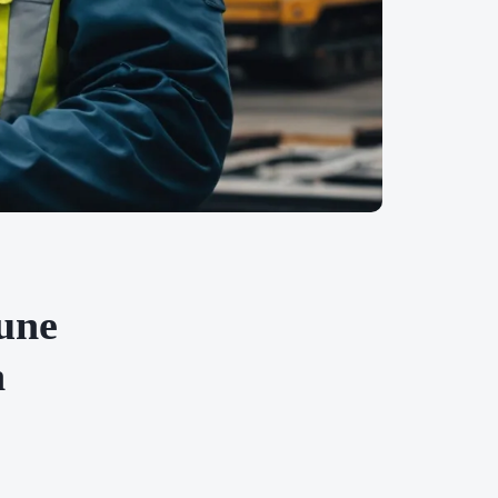
 une
n