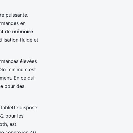
re puissante.
ourmandes en
nt de
mémoire
lisation fluide et
ormances élevées
Go minimum est
ment. En ce qui
ue pour des
tablette dispose
2 pour les
oth, est
 une connexion 4G